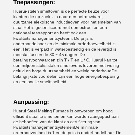
Toepassingen:
Huarui-stalen smeltoven is de perfecte keuze voor
klanten die op zoek zijn naar een betrouwbare,
duurzame elektrische inductieoven voor het smelten van
staal.Het is gecertificeerd met een octrooi en een
nationaal testrapport en heeft ook een
kwaliteitsmanagementsysteem. De prijs is
onderhandelbaar en de minimale orderhoeveelheid is
één. Het is verpakt in waterbestendig en de levertijd is
meestal tussen de 30 ~ 45 dagen. De
betalingsvoorwaarden zijn T / T en L / C.Huarui kan tot
een miljoen stuks stalen smeltovens leveren met weinig
geluid en hoge duurzaamheid en weinig onderhoudDe
belangrijkste voordelen zijn een hoge energiebesparing
en een snelle smeltsnelheid.
Aanpassing:
Huarui Steel Melting Furnace is ontworpen om hoog
efficiënt staal te smelten en kan worden aangepast aan
de behoeften van de klant.en certificering van
kwaliteitsmanagementsystemenDe minimale
orderhoeveelheid is 1 en de prijs is onderhandelbaar. De