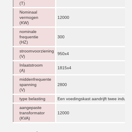
(T)
Nominaal
vermogen
12000
(KW)
nominale
frequentie
300
(HZ)
stroomvoorziening
950x4
(V)
Inlaatstroom
1815x4
(A)
middenfrequente
spanning
2800
(V)
type belasting
Een voedingskast aandrijft twee induct
aangepaste
transformator
12000
(KVA)