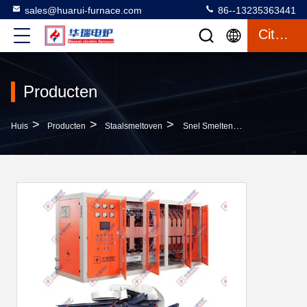
sales@huarui-furnace.com
86--13235363441
Citaat
Producten
>
>
>
Huis
Producten
Staalsmeltoven
Snel Smeltend, Geruisloos, Met Weinig Storing, Staalsmeltoven