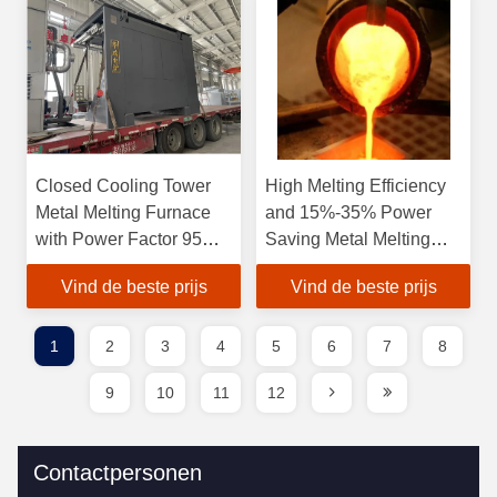
Closed Cooling Tower
High Melting Efficiency
Metal Melting Furnace
and 15%-35% Power
with Power Factor 95%
Saving Metal Melting
and 15%-35% Power
Furnace for Optimal
Vind de beste prijs
Vind de beste prijs
Saving
Performance
1
2
3
4
5
6
7
8
9
10
11
12
Contactpersonen