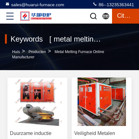
sales@huarui-furnace.com
86--13235363441
Citaat
Keywords [ metal melting furnace ] Match 471 producten
>
>
Huis
Producten
Metal Melting Furnace Online
Manufacturer
Duurzame inductie
Veiligheid Metalen