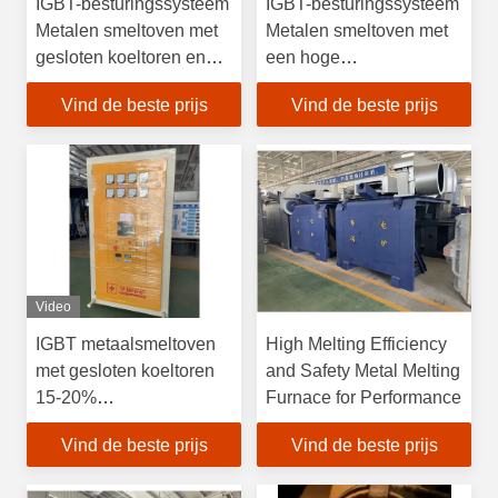
IGBT-besturingssysteem
IGBT-besturingssysteem
Metalen smeltoven met
Metalen smeltoven met
gesloten koeltoren en
een hoge
een vermogensaandeel
smeltdoeltreffendheid en
Vind de beste prijs
Vind de beste prijs
van > 95%
15% tot 35%
energiebesparing voor
industrieel gebruik
Video
IGBT metaalsmeltoven
High Melting Efficiency
met gesloten koeltoren
and Safety Metal Melting
15-20%
Furnace for Performance
energiebesparing
Vind de beste prijs
Vind de beste prijs