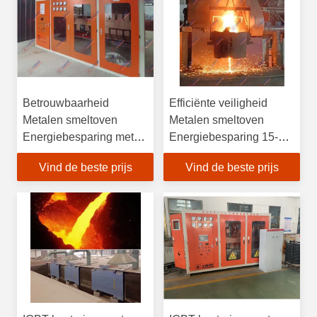
Betrouwbaarheid
Efficiënte veiligheid
Metalen smeltoven
Metalen smeltoven
Energiebesparing met
Energiebesparing 15-
de hoogste
20% Betrouwbare
Vind de beste prijs
Vind de beste prijs
veiligheidsnormen
krachtige warmteoven