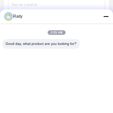
Raity
Stuur
2:55 AM
Good day, what product are you looking for?
SHANDONG HUARUI ELECTRIC FURNACE
CO., LTD.
sales@huarui-furnace.com
86--13235363441
Mount Taishan Straat, Anqiu Economische
Ontwikkelingszone, Weifang, Shandong, China