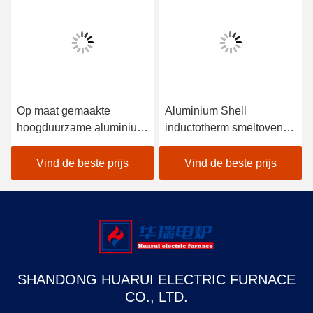
Op maat gemaakte
Aluminium Shell
hoogduurzame aluminium
inductotherm smeltoven
schelpoven Gemakkelijk
Hoge veiligheid
te bedienen
Vind de beste prijs
Vind de beste prijs
Energiebesparend
SHANDONG HUARUI ELECTRIC FURNACE
CO., LTD.