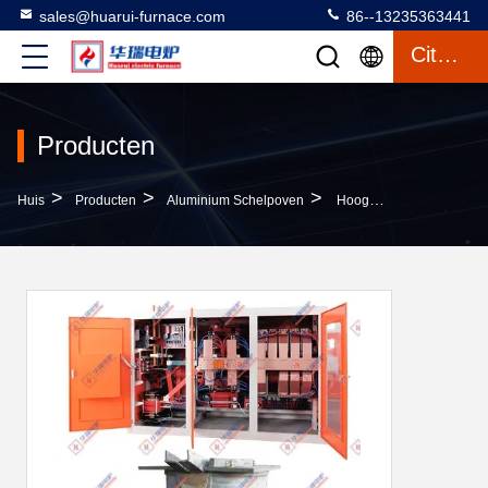
sales@huarui-furnace.com
86--13235363441
Citaat
Producten
>
>
>
Huis
Producten
Aluminium Schelpoven
Hoogduurzaamheid Aluminium Inductie Smeltoven