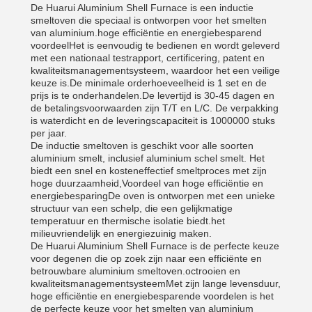
De Huarui Aluminium Shell Furnace is een inductie
smeltoven die speciaal is ontworpen voor het smelten
van aluminium.hoge efficiëntie en energiebesparend
voordeelHet is eenvoudig te bedienen en wordt geleverd
met een nationaal testrapport, certificering, patent en
kwaliteitsmanagementsysteem, waardoor het een veilige
keuze is.De minimale orderhoeveelheid is 1 set en de
prijs is te onderhandelen.De levertijd is 30-45 dagen en
de betalingsvoorwaarden zijn T/T en L/C. De verpakking
is waterdicht en de leveringscapaciteit is 1000000 stuks
per jaar.
De inductie smeltoven is geschikt voor alle soorten
aluminium smelt, inclusief aluminium schel smelt. Het
biedt een snel en kosteneffectief smeltproces met zijn
hoge duurzaamheid,Voordeel van hoge efficiëntie en
energiebesparingDe oven is ontworpen met een unieke
structuur van een schelp, die een gelijkmatige
temperatuur en thermische isolatie biedt.het
milieuvriendelijk en energiezuinig maken.
De Huarui Aluminium Shell Furnace is de perfecte keuze
voor degenen die op zoek zijn naar een efficiënte en
betrouwbare aluminium smeltoven.octrooien en
kwaliteitsmanagementsysteemMet zijn lange levensduur,
hoge efficiëntie en energiebesparende voordelen is het
de perfecte keuze voor het smelten van aluminium