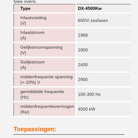
twee ovens
Type
DX-4500Kw
Inlaatvoeding
660V/ zesfasen
(V)
Inlaatstroom
1968
(A)
Gelijkstroomspanning
1800
(V)
Gelijkstroom
2400
(A)
middenfrequente spanning
2900
(+-10%) V
gemiddelde frequentie
100-300 Hz
(Hz)
middenfrequentievermogen
4500 kW
(Kw)
Toepassingen: