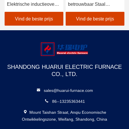
Elektrische inductieoven
betrouwbaar Staal
Smeltstaal Lage
smeltoven Hoge
onderhoud
duurzaamheid
Vind de beste prijs
Vind de beste prijs
SHANDONG HUARUI ELECTRIC FURNACE
CO., LTD.
sales@huarui-furnace.com
86--13235363441
Mount Taishan Straat, Anqiu Economische
Ontwikkelingszone, Weifang, Shandong, China