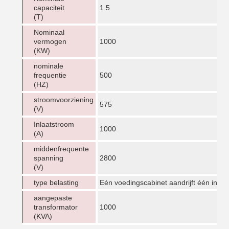
capaciteit
1.5
(T)
Nominaal
vermogen
1000
(KW)
nominale
frequentie
500
(HZ)
stroomvoorziening
575
(V)
Inlaatstroom
1000
(A)
middenfrequente
spanning
2800
(V)
type belasting
Eén voedingscabinet aandrijft één indu
aangepaste
transformator
1000
(KVA)