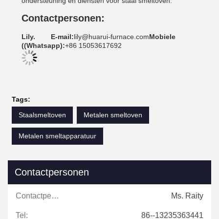
ondersteuning en diensten voor staal smeltoven.
Contactpersonen:
Lily.
E-mail:
lily@huarui-furnace.com
Mobiele
((Whatsapp):
+86 15053617692
Tags:
Staalsmeltoven
Metalen smeltoven
Metalen smeltapparatuur
Contactpersonen
Contactpersonen:
Ms. Raity
Tel:
86--13235363441