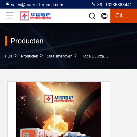
sales@huarui-furnace.com
86--13235363441
Citaat
Producten
>
>
>
Huis
Producten
Staalsmeltoven
Hoge Duurzaamheid, Lage Storing En Hoge Energiebesparing