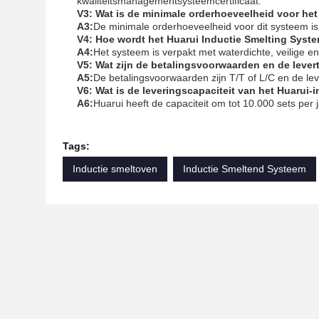
kwaliteitsmanagementsysteemcertificaat.
V3: Wat is de minimale orderhoeveelheid voor he
A3:
De minimale orderhoeveelheid voor dit systeem is
V4: Hoe wordt het Huarui Inductie Smelting Syste
A4:
Het systeem is verpakt met waterdichte, veilige en
V5: Wat zijn de betalingsvoorwaarden en de lever
A5:
De betalingsvoorwaarden zijn T/T of L/C en de leve
V6: Wat is de leveringscapaciteit van het Huarui
A6:
Huarui heeft de capaciteit om tot 10.000 sets per 
Tags:
Inductie smeltoven
Inductie Smeltend Systeem