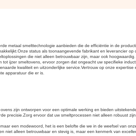
e metaal smelttechnologie aanbieden die de efficiëntie in de product
akkelijkt.Onze status als toonaangevende fabrikant en leverancier op d
ltoplossingen die niet alleen betrouwbaar zijn, maar ook hoogwaardig.
 tot ijzer smeltovens, ervoor zorgen dat ongeacht uw specifieke induct
enaarde kwaliteit en uitzonderlijke service.Vertrouw op onze expertise
te apparatuur die er is.
ovens zijn ontworpen voor een optimale werking en bieden uitstekend
rde precisie.Zorg ervoor dat uw smeltprocessen niet alleen robuust zij
t zomaar een modewoord, het is een belofte die we in de weefsel van onz
 niet alleen betrouwbaar en stevig is, maar een kenmerk van excellen