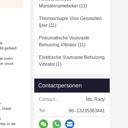
Monsternamebeker
(11)
Thermocouple Voor Gesmolten
Ijzer
(11)
Pneumatische Vuurvaste
ie
Behuizing Vibrator
(11)
it gebied
Elektrische Vuurvaste Behuizing
ie oven
 en onze
Vibrator
(1)
Contactpersonen
Contactpersonen:
Ms. Raity
e
n, maar
Tel:
86--13235363441
e
tie in de