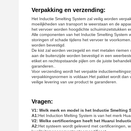
Verpakking en verzending:
Het Inductie Smelting System zal veilig worden verpa
moeilijkheden van transport te weerstaan en de appa
het vervoer worden hoogdichte schuiminzetstukken e
Alle componenten van het Inductie Smelting System wo
storingen of schade tijdens het vervoer te voorkomen.
worden bevestigd.
De kist zal worden verzegeld en met metalen riemen w
aan de buitenzijde worden bevestigd in een weerbe
etiket en rechtopstaande pijlen om de juiste behandeli
garanderen..
Voor verzending wordt het verpakte inductiemeltings
verpakkingsnormen is voldaan.Het pakket wordt dan v
veilige levering van uw product te garanderen.
Vragen:
V1: Welk merk en model is het Inductie Smelting
A1:
Het Induction Melting System is van het merk Hua
V2: Welke certificeringen heeft het Huarui Induc
A2:
Het systeem wordt geleverd met certificeringen, w