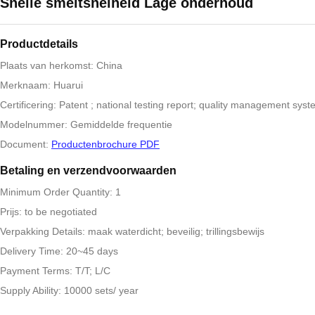
Snelle smeltsnelheid Lage onderhoud
Productdetails
Plaats van herkomst: China
Merknaam: Huarui
Certificering: Patent ; national testing report; quality management syste
Modelnummer: Gemiddelde frequentie
Document:
Productenbrochure PDF
Betaling en verzendvoorwaarden
Minimum Order Quantity: 1
Prijs: to be negotiated
Verpakking Details: maak waterdicht; beveilig; trillingsbewijs
Delivery Time: 20~45 days
Payment Terms: T/T; L/C
Supply Ability: 10000 sets/ year