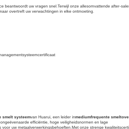
ce beantwoordt uw vragen snel.Terwijl onze allesomvattende after-sale
maar overtreft uw verwachtingen in elke ontmoeting.
tsmanagementsysteemcertificaat
e smelt systeem
van Huarui, een leider in
mediumfrequente smeltov
 ongeëvenaarde efficiëntie, hoge veiligheidsnormen en lage
 voor uw metaalverwerkingsbehoeften.Met onze strenge kwaliteitscerti