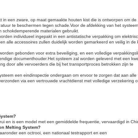
kt in een zware, op maat gemaakte houten kist die is ontworpen om de
ratuur te beschermen tegen schade.Voor de afdekking van het systeem
n schokdemperende materialen gebruikt.
rden individueel ingepakt in een antistatische verpakking om elektris
en alle accessoires zullen duidelijk worden gemarkeerd en veilig in de 
orden gebonden voor extra beveiliging, en een volledige verpakkingslij
stendige documenthouder.Het systeem zal worden geleverd met een kw
ng door alle vervoerders die bij het transportproces betrokken zijn te
systeem een eindinspectie ondergaan om ervoor te zorgen dat aan alle
erzonden via een vertrouwde vrachtdienst met volledige verzekering 
 System?
rui en is een model met een gemiddelde frequentie, vervaardigd in Chi
tion Melting System?
aaronder een octrooi, een nationaal testrapport en een