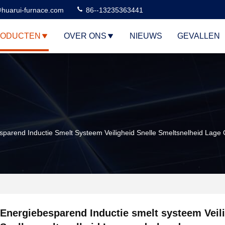
huarui-furnace.com
86--13235363441
RODUCTEN
OVER ONS
NIEUWS
GEVALLEN
sparend Inductie Smelt Systeem Veiligheid Snelle Smeltsnelheid Lag
Energiebesparend Inductie smelt systeem Veil