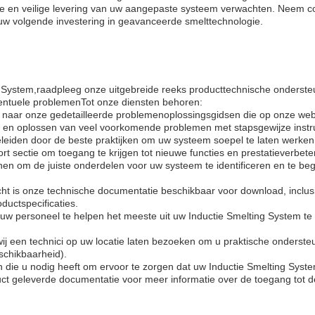
re en veilige levering van uw aangepaste systeem verwachten. Neem c
uw volgende investering in geavanceerde smelttechnologie.
 System,raadpleeg onze uitgebreide reeks producttechnische onderste
ventuele problemenTot onze diensten behoren:
 naar onze gedetailleerde problemenoplossingsgidsen die op onze web
en en oplossen van veel voorkomende problemen met stapsgewijze instru
leiden door de beste praktijken om uw systeem soepel te laten werken
t sectie om toegang te krijgen tot nieuwe functies en prestatieverbete
en om de juiste onderdelen voor uw systeem te identificeren en te beg
ht is onze technische documentatie beschikbaar voor download, inclus
ductspecificaties.
w personeel te helpen het meeste uit uw Inductie Smelting System te 
 een technici op uw locatie laten bezoeken om u praktische ondersteu
schikbaarheid).
 die u nodig heeft om ervoor te zorgen dat uw Inductie Smelting Syste
uct geleverde documentatie voor meer informatie over de toegang tot 