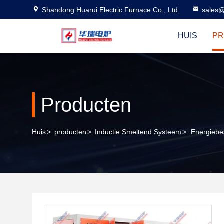
Shandong Huarui Electric Furnace Co., Ltd.
sales@
HUIS
P
Producten
Huis
>
producten
>
Inductie Smeltend Systeem
>
Energiebe