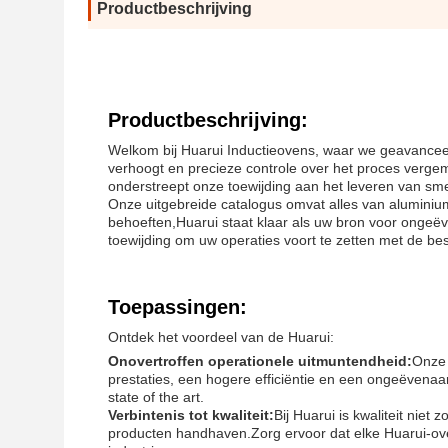
Productbeschrijving
Productbeschrijving:
Welkom bij Huarui Inductieovens, waar we geavanceerd
verhoogt en precieze controle over het proces vergem
onderstreept onze toewijding aan het leveren van sme
Onze uitgebreide catalogus omvat alles van aluminium
behoeften,Huarui staat klaar als uw bron voor ongeëv
toewijding om uw operaties voort te zetten met de bes
Toepassingen:
Ontdek het voordeel van de Huarui:
Onovertroffen operationele uitmuntendheid:
Onze 
prestaties, een hogere efficiëntie en een ongeëvenaa
state of the art.
Verbintenis tot kwaliteit:
Bij Huarui is kwaliteit nie
producten handhaven.Zorg ervoor dat elke Huarui-oven