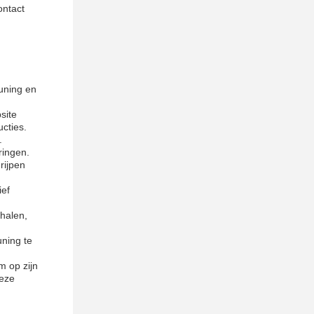
ontact
uning en
site
cties.
.
ringen.
rijpen
ief
halen,
ning te
m op zijn
deze