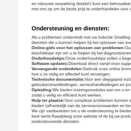
en robuuste verpakking detailsU kunt een betrouwba
met ons op om de beste prijs te onderhandelen voor 
Ondersteuning en diensten:
Als u problemen ondervindt met uw Inductie Smelting
diensten die u kunnen helpen bij het oplossen van e
Online-gids voor het oplossen van problemen:
Ga
beschikbaar zijn om u te helpen bij het diagnosticer
Onderhoudstips:
Onze onderhoudstips zullen u bege
Software-updates:
Download direct vanaf onze suppor
Vervangende onderdelen:
Gebruik onze online bronn
hoe u ze veilig en effectief kunt vervangen.
Technische documentatie:
Voor een diepgaand inzic
gebruikershandleidingen, servicehandleidingen en pro
Opleiding:
We bieden trainingsmodules aan om u en u
zodat u veilig en efficiënt kunt werken.
Hulp ter plaatse:
Voor complexe problemen kunnen wij
bieden (afhankelijk van de servicevoorwaarden en be
We zijn vastbesloten om u de ondersteuning te bieden
best werkt.Raadpleeg onze website of de bij uw prod
ondersteunende diensten.