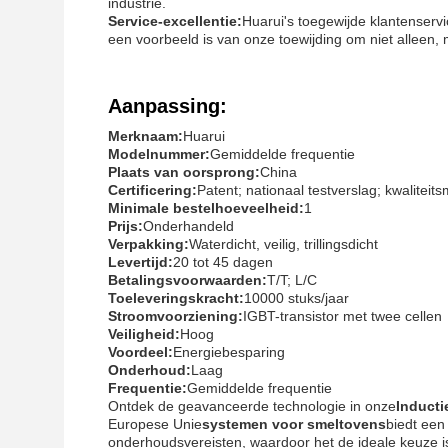
industrie.
Service-excellentie:
Huarui's toegewijde klantenservi
een voorbeeld is van onze toewijding om niet alleen, 
Aanpassing:
Merknaam:
Huarui
Modelnummer:
Gemiddelde frequentie
Plaats van oorsprong:
China
Certificering:
Patent; nationaal testverslag; kwalitei
Minimale bestelhoeveelheid:
1
Prijs:
Onderhandeld
Verpakking:
Waterdicht, veilig, trillingsdicht
Levertijd:
20 tot 45 dagen
Betalingsvoorwaarden:
T/T; L/C
Toeleveringskracht:
10000 stuks/jaar
Stroomvoorziening:
IGBT-transistor met twee cellen
Veiligheid:
Hoog
Voordeel:
Energiebesparing
Onderhoud:
Laag
Frequentie:
Gemiddelde frequentie
Ontdek de geavanceerde technologie in onze
Inducti
Europese Unie
systemen voor smeltovens
biedt een
onderhoudsvereisten, waardoor het de ideale keuze is