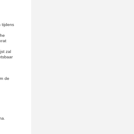
 tijdens
che
krat
st zal
etsbaar
om de
na.