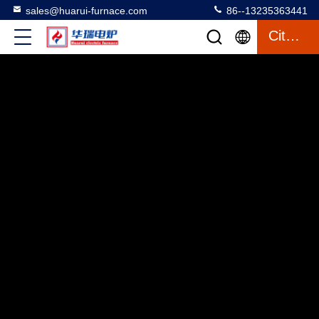
sales@huarui-furnace.com
86--13235363441
Citaat