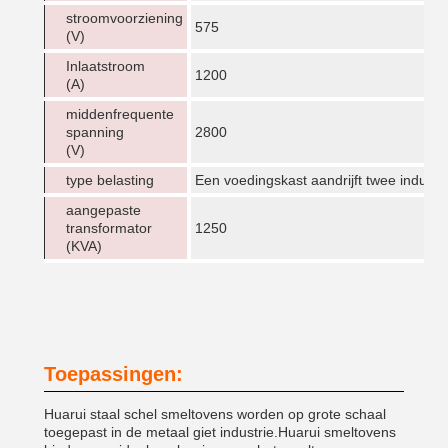
stroomvoorziening
575
(V)
Inlaatstroom
1200
(A)
middenfrequente
spanning
2800
(V)
type belasting
Een voedingskast aandrijft twee induct
aangepaste
transformator
1250
(KVA)
Toepassingen:
Huarui staal schel smeltovens worden op grote schaal
toegepast in de metaal giet industrie.Huarui smeltovens