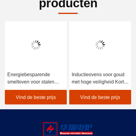
producten
Energiebesparende
Inductieovens voor goud
smeltoven voor stalen
met hoge veiligheid Korte
schelpen
smelttijd Hoge
duurzaamheid
Vind de beste prijs
Vind de beste prijs