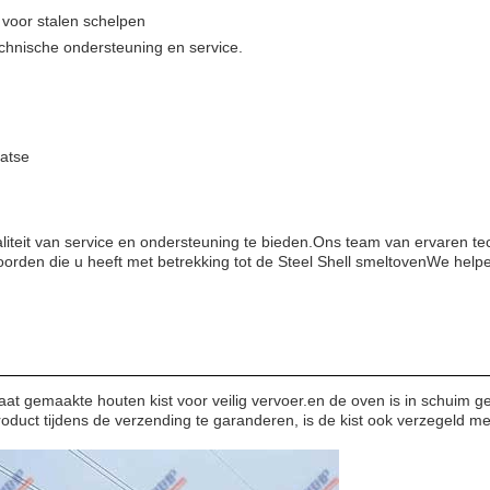
voor stalen schelpen
echnische ondersteuning en service.
aatse
iteit van service en ondersteuning te bieden.Ons team van ervaren tec
oorden die u heeft met betrekking tot de Steel Shell smeltovenWe help
maat gemaakte houten kist voor veilig vervoer.en de oven is in schuim g
duct tijdens de verzending te garanderen, is de kist ook verzegeld m