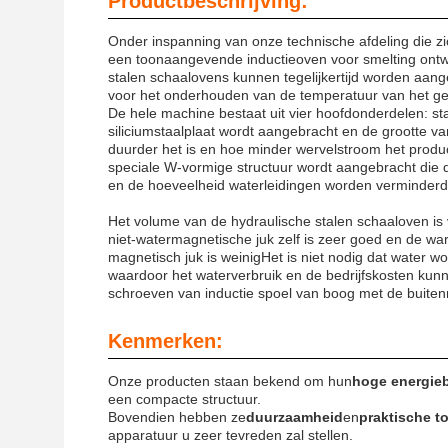
Productbeschrijving:
Onder inspanning van onze technische afdeling die zi
een toonaangevende inductieoven voor smelting ontwi
stalen schaalovens kunnen tegelijkertijd worden aan
voor het onderhouden van de temperatuur van het ges
De hele machine bestaat uit vier hoofdonderdelen: sta
siliciumstaalplaat wordt aangebracht en de grootte va
duurder het is en hoe minder wervelstroom het produc
speciale W-vormige structuur wordt aangebracht die 
en de hoeveelheid waterleidingen worden verminderd
Het volume van de hydraulische stalen schaaloven is 
niet-watermagnetische juk zelf is zeer goed en de 
magnetisch juk is weinigHet is niet nodig dat water w
waardoor het waterverbruik en de bedrijfskosten kunn
schroeven van inductie spoel van boog met de buitenr
Kenmerken:
Onze producten staan bekend om hun
hoge energie
een compacte structuur.
Bovendien hebben ze
duurzaamheid
en
praktische t
apparatuur u zeer tevreden zal stellen.