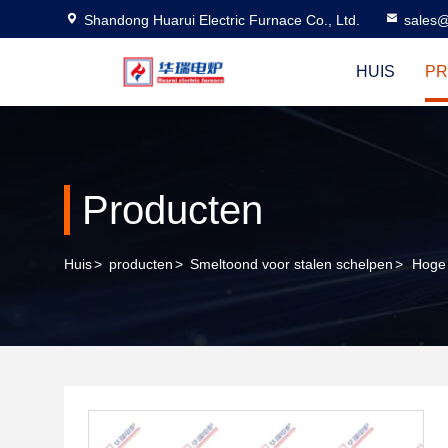
Shandong Huarui Electric Furnace Co., Ltd.
sales@
HUIS
P
Producten
Huis
>
producten
>
Smeltoond voor stalen schelpen
>
Hoge 