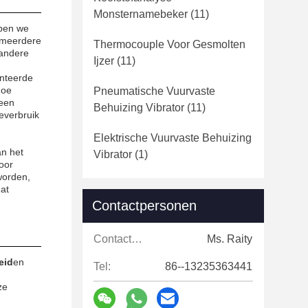
Monsternamebeker
(11)
bben we
f meerdere
Thermocouple Voor Gesmolten
 andere
Ijzer
(11)
ënteerde
hoe
Pneumatische Vuurvaste
.een
Behuizing Vibrator
(11)
everbruik
Elektrische Vuurvaste Behuizing
an het
Vibrator
(1)
oor
worden,
at
Contactpersonen
Contactpersonen:
Ms. Raity
heid
en
Tel:
86--13235363441
ze