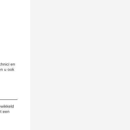
hnici en
en u ook
ewikkeld
et een