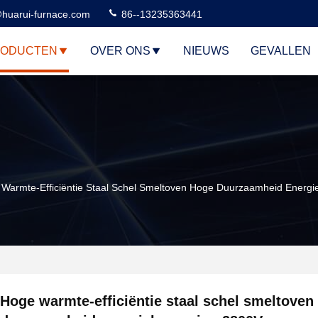
huarui-furnace.com
86--13235363441
RODUCTEN
OVER ONS
NIEUWS
GEVALLEN
Warmte-Efficiëntie Staal Schel Smeltoven Hoge Duurzaamheid Energ
Hoge warmte-efficiëntie staal schel smeltoven