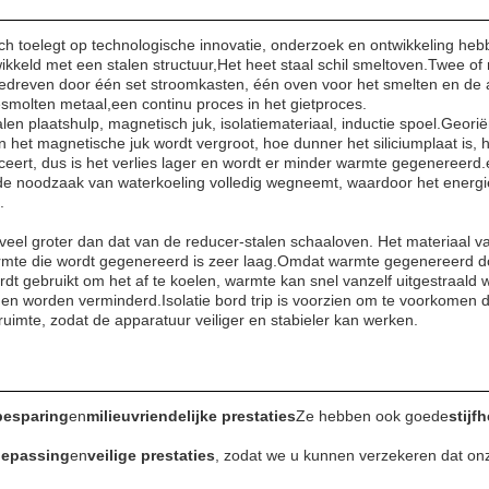
ch toelegt op technologische innovatie, onderzoek en ontwikkeling he
kkeld met een stalen structuur,Het heet staal schil smeltoven.Twee o
gedreven door één set stroomkasten, één oven voor het smelten en de
molten metaal,een continu proces in het gietproces.
len plaatshulp, magnetisch juk, isolatiemateriaal, inductie spoel.Geori
n het magnetische juk wordt vergroot, hoe dunner het siliciumplaat is, 
eert, dus is het verlies lager en wordt er minder warmte gegenereerd
de noodzaak van waterkoeling volledig wegneemt, waardoor het energi
.
veel groter dan dat van de reducer-stalen schaaloven. Het materiaal v
warmte die wordt gegenereerd is zeer laag.Omdat warmte gegenereerd d
ordt gebruikt om het af te koelen, warmte kan snel vanzelf uitgestraald 
en worden verminderd.Isolatie bord trip is voorzien om te voorkomen d
uimte, zodat de apparatuur veiliger en stabieler kan werken.
besparing
en
milieuvriendelijke prestaties
Ze hebben ook goede
stijf
oepassing
en
veilige prestaties
, zodat we u kunnen verzekeren dat on