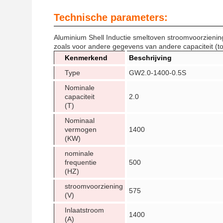
Technische parameters:
Aluminium Shell Inductie smeltoven stroomvoorziening
zoals voor andere gegevens van andere capaciteit (to
Kenmerkend
Beschrijving
Type
GW2.0-1400-0.5S
Nominale
capaciteit
2.0
(T)
Nominaal
vermogen
1400
(KW)
nominale
frequentie
500
(HZ)
stroomvoorziening
575
(V)
Inlaatstroom
1400
(A)